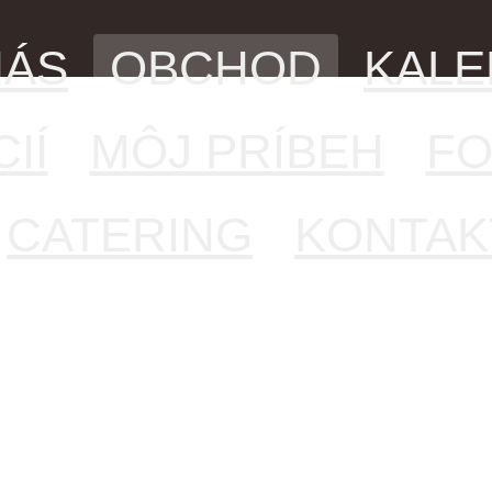
NÁS
OBCHOD
KAL
IÍ
MÔJ PRÍBEH
FO
CATERING
KONTAK