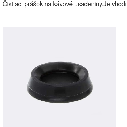
Čistiaci prášok na kávové usadeniny.Je vhodný 
10,60€
Do košíka