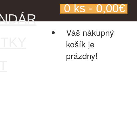
0 ks - 0,00€
ENDÁR
Váš nákupný
TKY
košík je
prázdny!
T