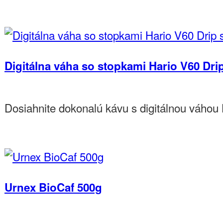
5,90€
Do košíka
Digitálna váha so stopkami Hario V60 Drip
Dosiahnite dokonalú kávu s digitálnou váhou
52,90€
Do košíka
Urnex BioCaf 500g