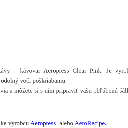
ávy – kávovar Aeropress Clear Pink. Je vyrob
 odolný voči poškriabaniu.
via a môžete si s ním pripraviť vašu obľúbenú šá
ánke výrobcu
Aeropress
alebo
AeroRecipe.