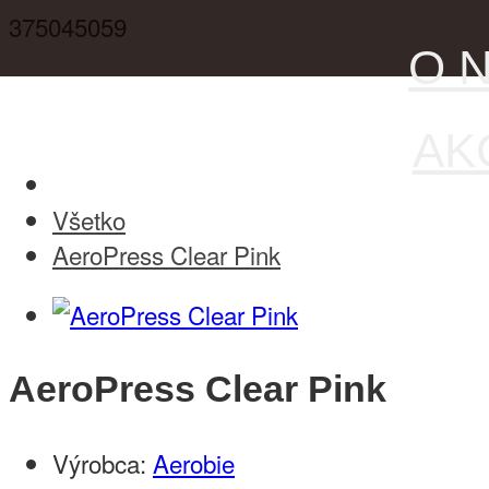
375045059
O 
AKC
Všetko
AeroPress Clear Pink
AeroPress Clear Pink
Výrobca:
Aerobie