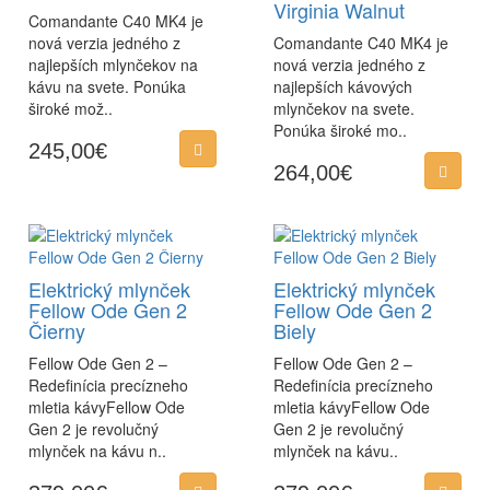
Virginia Walnut
Comandante C40 MK4 je
nová verzia jedného z
Comandante C40 MK4 je
najlepších mlynčekov na
nová verzia jedného z
kávu na svete. Ponúka
najlepších kávových
široké mož..
mlynčekov na svete.
Ponúka široké mo..
245,00€
264,00€
Elektrický mlynček
Elektrický mlynček
Fellow Ode Gen 2
Fellow Ode Gen 2
Čierny
Biely
Fellow Ode Gen 2 –
Fellow Ode Gen 2 –
Redefinícia precízneho
Redefinícia precízneho
mletia kávyFellow Ode
mletia kávyFellow Ode
Gen 2 je revolučný
Gen 2 je revolučný
mlynček na kávu n..
mlynček na kávu..