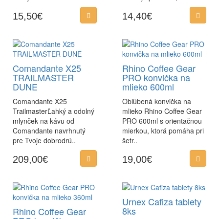
15,50€
14,40€
Comandante X25
Rhino Coffee Gear
TRAILMASTER
PRO konvička na
DUNE
mlieko 600ml
Comandante X25
Obľúbená konvička na
Trailmaster Ľahký a odolný
mlieko Rhino Coffee Gear
mlynček na kávu od
PRO 600ml s orientačnou
Comandante navrhnutý
mierkou, ktorá pomáha pri
pre Tvoje dobrodrú..
šetr..
209,00€
19,00€
Urnex Cafiza tablety
8ks
Rhino Coffee Gear