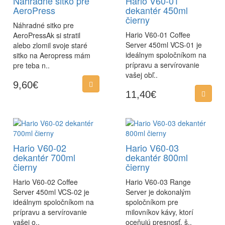
Náhradné sitko pre
Hario V60-01
AeroPress
dekantér 450ml
čierny
Náhradné sitko pre
Hario V60-01 Coffee
AeroPressAk si stratil
Server 450ml VCS-01 je
alebo zlomil svoje staré
ideálnym spoločníkom na
sitko na Aeropress mám
prípravu a servírovanie
pre teba n..
vašej obľ..
9,60€
11,40€
Hario V60-02
Hario V60-03
dekantér 700ml
dekantér 800ml
čierny
čierny
Hario V60-02 Coffee
Hario V60-03 Range
Server 450ml VCS-02 je
Server je dokonalým
ideálnym spoločníkom na
spoločníkom pre
prípravu a servírovanie
milovníkov kávy, ktorí
vašej o..
oceňujú presnosť, š..