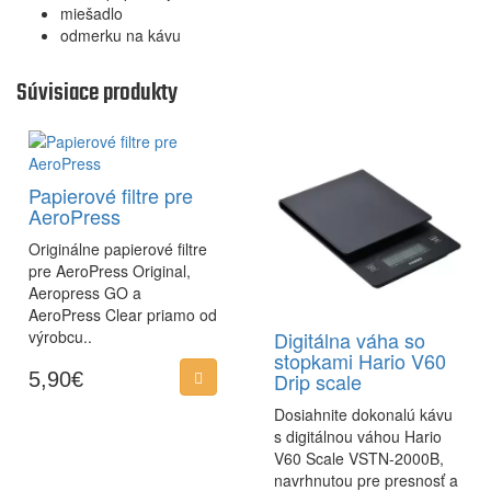
miešadlo
odmerku na kávu
Súvisiace produkty
Papierové filtre pre
AeroPress
Originálne papierové filtre
pre AeroPress Original,
Aeropress GO a
AeroPress Clear priamo od
výrobcu..
Digitálna váha so
stopkami Hario V60
5,90€
Drip scale
Dosiahnite dokonalú kávu
s digitálnou váhou Hario
V60 Scale VSTN-2000B,
navrhnutou pre presnosť a