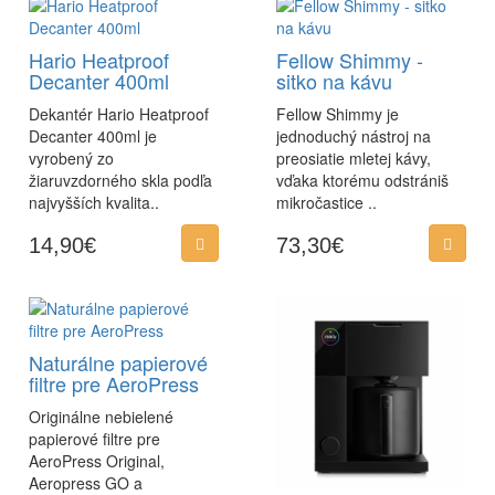
Hario Heatproof
Fellow Shimmy -
Decanter 400ml
sitko na kávu
Dekantér Hario Heatproof
Fellow Shimmy je
Decanter 400ml je
jednoduchý nástroj na
vyrobený zo
preosiatie mletej kávy,
žiaruvzdorného skla podľa
vďaka ktorému odstrániš
najvyšších kvalita..
mikročastice ..
14,90€
73,30€
Naturálne papierové
filtre pre AeroPress
Originálne nebielené
papierové filtre pre
AeroPress Original,
Aeropress GO a