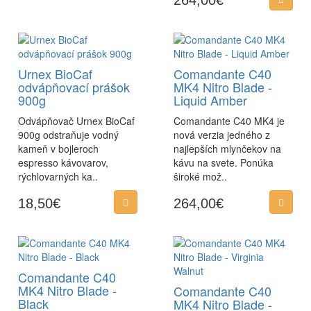
264,00€
Urnex BioCaf
Comandante C40
odvápňovací prášok
MK4 Nitro Blade -
900g
Liquid Amber
Odvápňovač Urnex BioCaf
Comandante C40 MK4 je
900g odstraňuje vodný
nová verzia jedného z
kameň v bojleroch
najlepších mlynčekov na
espresso kávovarov,
kávu na svete. Ponúka
rýchlovarných ka..
široké mož..
18,50€
264,00€
Comandante C40
MK4 Nitro Blade -
Comandante C40
Black
MK4 Nitro Blade -