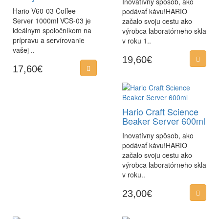
Inovatívny spôsob, ako
Hario V60-03 Coffee
podávať kávu!HARIO
Server 1000ml VCS-03 je
začalo svoju cestu ako
ideálnym spoločníkom na
výrobca laboratórneho skla
prípravu a servírovanie
v roku 1..
vašej ..
19,60€
17,60€
Hario Craft Science
Beaker Server 600ml
Inovatívny spôsob, ako
podávať kávu!HARIO
začalo svoju cestu ako
výrobca laboratórneho skla
v roku..
23,00€