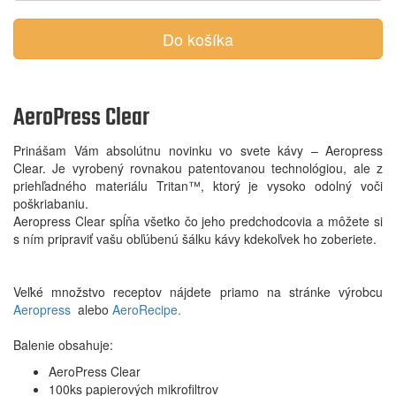
Do košíka
AeroPress Clear
Prinášam Vám absolútnu novinku vo svete kávy – Aeropress
Clear. Je vyrobený rovnakou patentovanou technológiou, ale z
priehľadného materiálu Tritan™, ktorý je vysoko odolný voči
poškriabaniu.
Aeropress Clear spĺňa všetko čo jeho predchodcovia a môžete si
s ním pripraviť vašu obľúbenú šálku kávy kdekoľvek ho zoberiete.
Veľké množstvo receptov nájdete priamo na stránke výrobcu
Aeropress
alebo
AeroRecipe.
Balenie obsahuje:
AeroPress Clear
100ks papierových mikrofiltrov