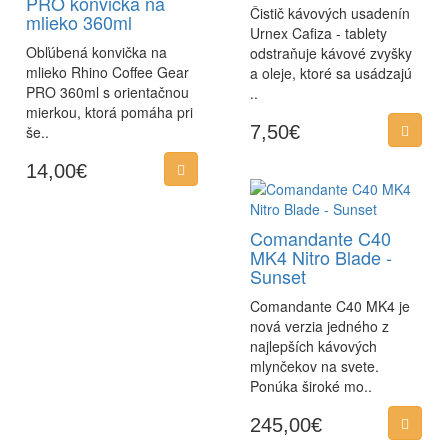
PRO konvička na
Čistič kávových usadenín
mlieko 360ml
Urnex Cafiza - tablety
Obľúbená konvička na
odstraňuje kávové zvyšky
mlieko Rhino Coffee Gear
a oleje, ktoré sa usádzajú
PRO 360ml s orientačnou
..
mierkou, ktorá pomáha pri
7,50€
še..
14,00€
Comandante C40
MK4 Nitro Blade -
Sunset
Comandante C40 MK4 je
nová verzia jedného z
najlepších kávových
mlynčekov na svete.
Ponúka široké mo..
245,00€