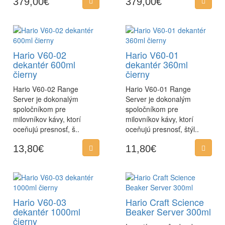
379,00€
379,00€
Hario V60-02
Hario V60-01
dekantér 600ml
dekantér 360ml
čierny
čierny
Hario V60-02 Range
Hario V60-01 Range
Server je dokonalým
Server je dokonalým
spoločníkom pre
spoločníkom pre
milovníkov kávy, ktorí
milovníkov kávy, ktorí
oceňujú presnosť, š..
oceňujú presnosť, štýl..
13,80€
11,80€
Hario V60-03
Hario Craft Science
dekantér 1000ml
Beaker Server 300ml
čierny